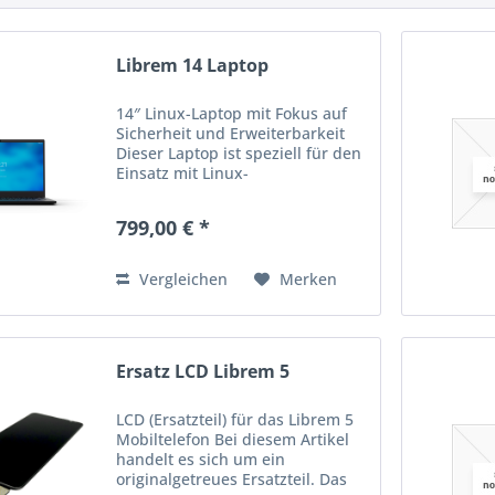
Librem 14 Laptop
14″ Linux-Laptop mit Fokus auf
Sicherheit und Erweiterbarkeit
Dieser Laptop ist speziell für den
Einsatz mit Linux-
Betriebssystemen konzipiert und
richtet sich an technisch versierte
799,00 € *
Nutzer, die Wert auf Hardware-
Kontrolle, Sicherheit...
Vergleichen
Merken
Ersatz LCD Librem 5
LCD (Ersatzteil) für das Librem 5
Mobiltelefon Bei diesem Artikel
handelt es sich um ein
originalgetreues Ersatzteil. Das