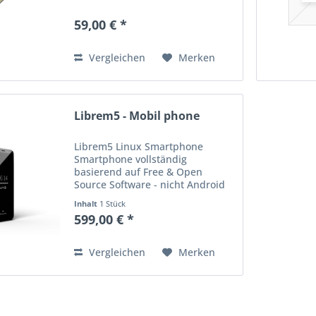
LCD ist fest im Gerätegehäuse
verklebt und erfordert beim
59,00 € *
Austausch besondere Sorgfalt
und Fachkenntnis. Vor dem...
Vergleichen
Merken
Librem5 - Mobil phone
Librem5 Linux Smartphone
Smartphone vollständig
basierend auf Free & Open
Source Software - nicht Android
oder iOS . Als vorinstalliertes
Inhalt
1 Stück
Betriebssystem kann Mobian
599,00 € *
Linux oder Purism PureOS
ausgewählt werden. Hinweis: Das
Librem5 richtet...
Vergleichen
Merken