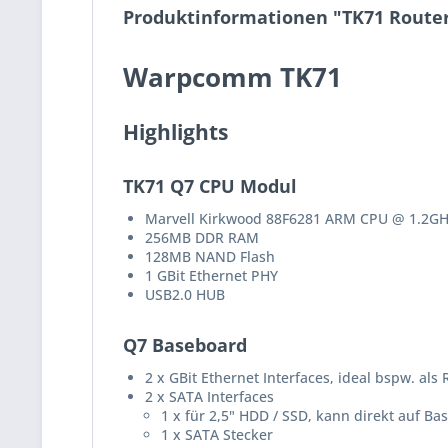
Produktinformationen "TK71 Router
Warpcomm TK71
Highlights
TK71 Q7 CPU Modul
Marvell Kirkwood 88F6281 ARM CPU @ 1.2G
256MB DDR RAM
128MB NAND Flash
1 GBit Ethernet PHY
USB2.0 HUB
Q7 Baseboard
2 x GBit Ethernet Interfaces, ideal bspw. als
2 x SATA Interfaces
1 x für 2,5" HDD / SSD, kann direkt auf B
1 x SATA Stecker