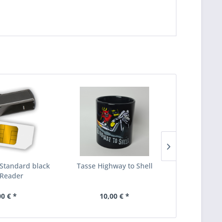
Standard black
Tasse Highway to Shell
SparkLAN W
 Reader
WiFi Mo
00 € *
10,00 € *
29