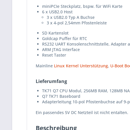
miniPCIe Steckplatz, bspw. für WiFi Karte
6 x USB2.0 Host
3 x USB2.0 Typ A Buchse
3 x 4-pol 2,54mm Pfostenleiste
SD Kartenslot
Goldcap Puffer für RTC
RS232 UART Konsolenschnittstelle, Adapter a
ARM JTAG Interface
Reset Taster
Mainline
Linux Kernel Unterstützung
,
U-Boot Bo
Lieferumfang
TK71 Q7 CPU Modul, 256MB RAM, 128MB NA
Q7 TK71 Baseboard
Adapterleitung 10-pol Pfostenbuchse auf 9-
Ein passendes 5V DC Netzteil ist
nicht
entalten.
Beschreibung